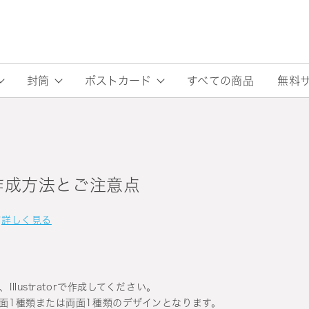
すべての商品
無料
封筒
ポストカード
の作成方法とご注意点
て
詳しく見る
lustratorで作成してください。
面1種類または両面1種類のデザインとなります。