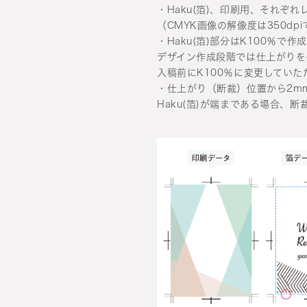
・Haku(箔)、印刷用、それぞ
（CMYK画像の解像度は350dp
・Haku(箔)部分はK100％で
デザイン作成段階では仕上がりを
入稿前にK100％に変更してい
・仕上がり（断裁）位置から2m
Haku(箔)が端まである場合