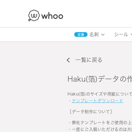
whoo
名刺
シール
一覧に戻る
Haku(箔)データ
Haku(箔)のサイズや用紙につい
・
テンプレートダウンロード
［データ制作について］
・弊社テンプレートをご使用の上、Il
・一度にご入稿いただけるのは片