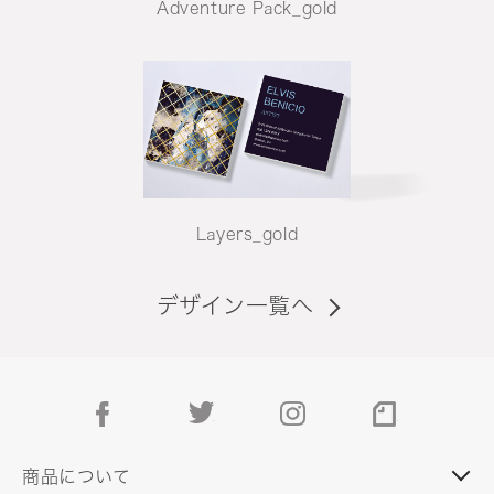
Adventure Pack_gold
Layers_gold
デザイン一覧へ
facebook
twitter
instagram
note
商品について