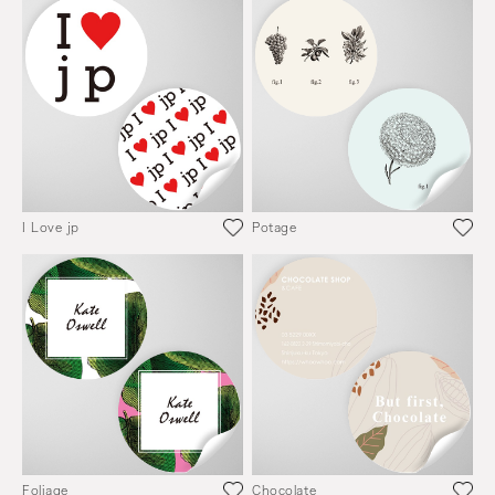
I Love jp
Potage
Foliage
Chocolate