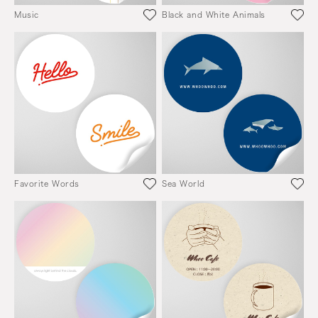
Music
Black and White Animals
Favorite Words
Sea World