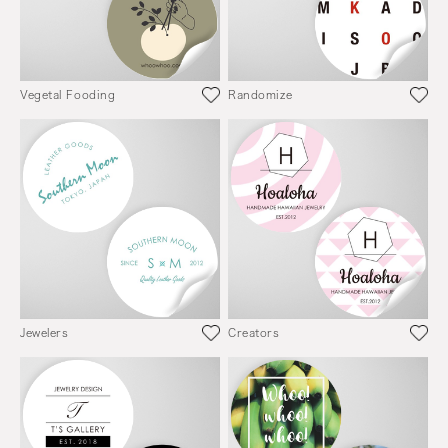
Vegetal Fooding
Randomize
Jewelers
Creators