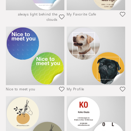
always light behind the
My Favorite Cafe
clouds
Nice to meet you
My Profile