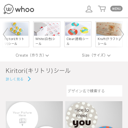
whoo
Kiritori(キリト
White(白色)シ
Clear(透明)シー
Kraft(クラフト)
リ)シール
ール
ル
シール
Create（作り方）
Size（サイズ）
Kiritori(キリトリ)シール
詳しく見る