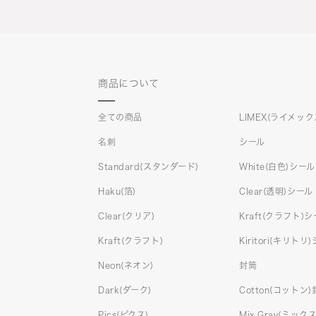
商品について
全ての商品
LIMEX(ライメック
名刺
シール
Standard(スタンダード)
White(白色)シール
Haku(箔)
Clear(透明)シール
Clear(クリア)
Kraft(クラフト)
Kraft(クラフト)
Kiritori(キリトリ
Neon(ネオン)
封筒
Dark(ダーク)
Cotton(コットン
Pics(ピクス)
Mix Gray(ミッ