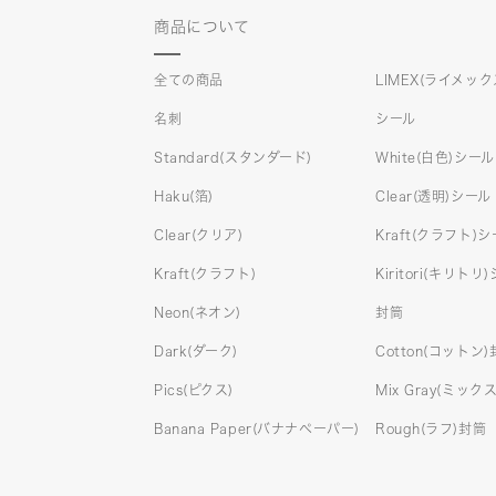
商品について
全ての商品
LIMEX(ライメック
名刺
シール
Standard(スタンダード)
White(白色)シール
Haku(箔)
Clear(透明)シール
Clear(クリア)
Kraft(クラフト)
Kraft(クラフト)
Kiritori(キリトリ
Neon(ネオン)
封筒
Dark(ダーク)
Cotton(コットン
Pics(ピクス)
Mix Gray(ミッ
Banana Paper(バナナペーパー)
Rough(ラフ)封筒