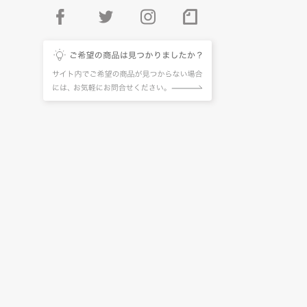
facebook
twitter
instagram
pintarest