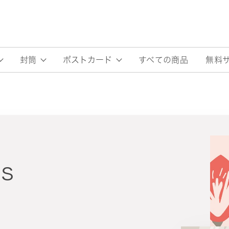
すべての商品
無料
封筒
ポストカード
s
O