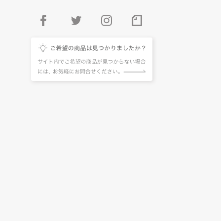
facebook
twitter
instagram
pintarest