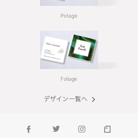
Potage
Foliage
デザイン一覧へ
facebook
twitter
instagram
note