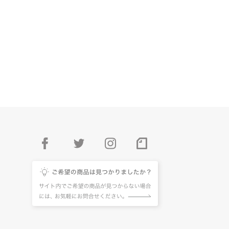
。
facebook
twitter
instagram
pintarest