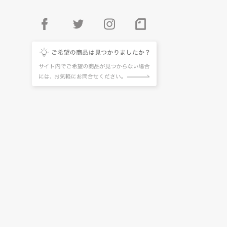
facebook
twitter
instagram
pintarest