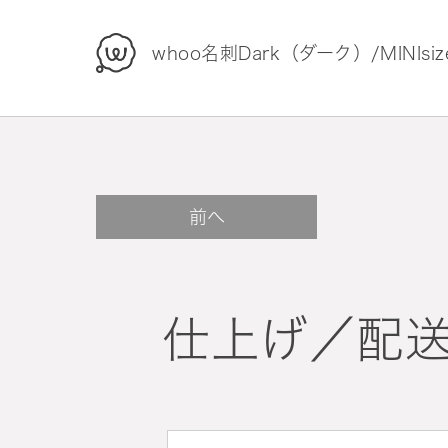
whoo
whoo名刺Dark（ダーク）/MINIs
前へ
仕上げ／配