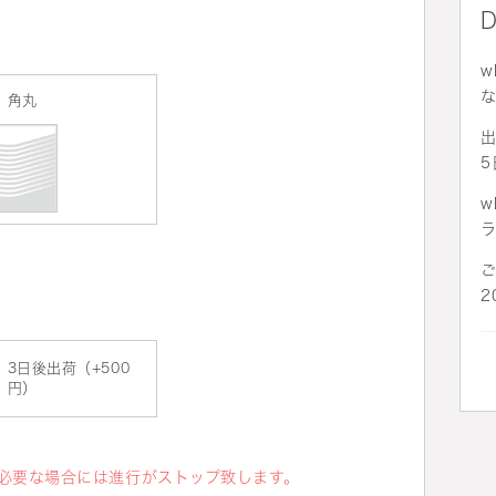
w
角丸
出
5
w
2
。
3日後出荷（+500
円）
必要な場合には進行がストップ致します。