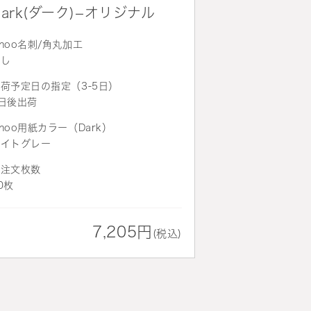
Dark(ダーク)−オリジナル
hoo名刺/角丸加工
なし
荷予定日の指定（3-5日）
日後出荷
hoo用紙カラー（Dark）
ライトグレー
ご注文枚数
0枚
7,205円
(税込)