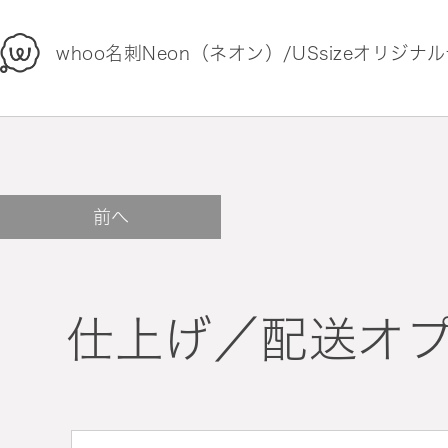
whoo
whoo名刺Neon（ネオン）/USsizeオリジナ
前へ
仕上げ／配送オ