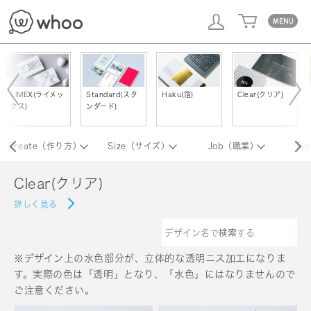
whoo
LIMEX(ライメッ
Standard(スタ
Haku(箔)
Clear(クリア)
クス)
ンダード)
Create（作り方）
Size（サイズ）
Job（職業）
Ty
Clear(クリア)
詳しく見る
※デザイン上の水色部分が、立体的な透明ニス加工になりま
す。実際の色は「透明」となり、「水色」にはなりませんので
ご注意ください。