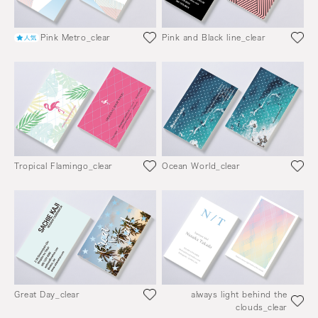
Pink Metro_clear
Pink and Black line_clear
Tropical Flamingo_clear
Ocean World_clear
Great Day_clear
always light behind the
clouds_clear