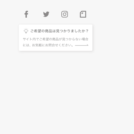
facebook
twitter
instagram
pintarest