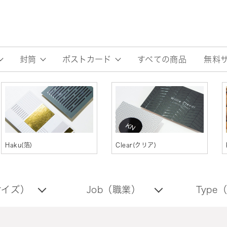
すべての商品
無料
封筒
ポストカード
Haku(箔)
Clear(クリア)
（サイズ）
Job（職業）
Type