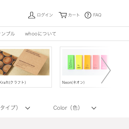
ログイン
カート
FAQ
サンプル
whooについて
Kraft(クラフト)
Neon(ネオン)
D
（タイプ）
Color（色）