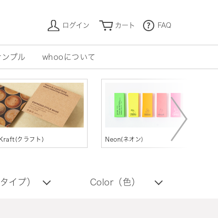
ログイン
カート
FAQ
サンプル
whooについて
Kraft(クラフト)
Neon(ネオン)
D
（タイプ）
Color（色）