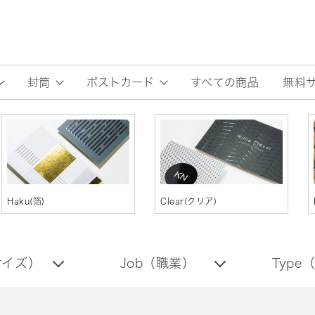
すべての商品
無料
封筒
ポストカード
Haku(箔)
Clear(クリア)
（サイズ）
Job（職業）
Type