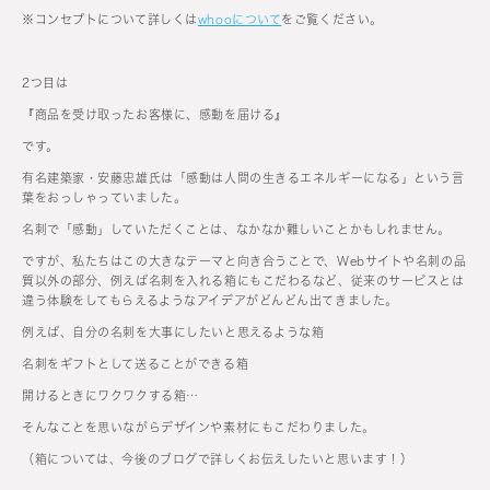
※コンセプトについて詳しくは
whooについて
をご覧ください。
2つ目は
『商品を受け取ったお客様に、感動を届ける』
です。
有名建築家・安藤忠雄氏は「感動は人間の生きるエネルギーになる」という言
葉をおっしゃっていました。
名刺で「感動」していただくことは、なかなか難しいことかもしれません。
ですが、私たちはこの大きなテーマと向き合うことで、Webサイトや名刺の品
質以外の部分、例えば名刺を入れる箱にもこだわるなど、従来のサービスとは
違う体験をしてもらえるようなアイデアがどんどん出てきました。
例えば、自分の名刺を大事にしたいと思えるような箱
名刺をギフトとして送ることができる箱
開けるときにワクワクする箱…
そんなことを思いながらデザインや素材にもこだわりました。
（箱については、今後のブログで詳しくお伝えしたいと思います！）