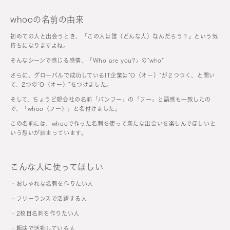
whooの名前の由来
初めての人と出会うとき、「この人は誰（どんな人）なんだろう？」という気
持ちになりますよね。
そんなシーンで感じる感情、「Who are you?」の“who”
さらに、グローバルで成功しているIT企業は“O（オー）”が２つつく、と聞い
て、2つの“O（オー）”をつけました。
そして、ちょうど親会社の名前「バンフー」の「フー」と語感も一致したの
で、「whoo（フー）」と名付けました。
この名前には、whooで作った名刺を使って新たな出会いを楽しんでほしいと
いう想いが詰まっています。
こんな人に使ってほしい
・おしゃれな名刺を作りたい人
・フリーランスで活躍する人
・2枚目名刺を作りたい人
・趣味で活動している人