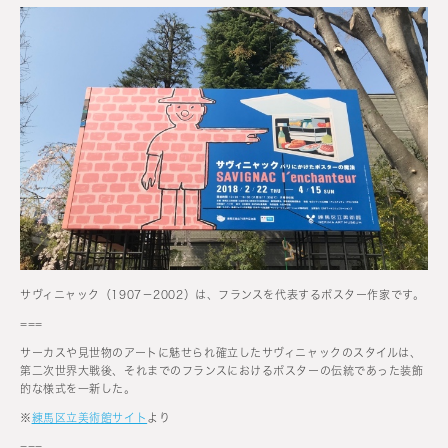
サヴィニャック（1907－2002）は、フランスを代表するポスター作家です。
===
サーカスや見世物のアートに魅せられ確立したサヴィニャックのスタイルは、
第二次世界大戦後、それまでのフランスにおけるポスターの伝統であった装飾
的な様式を一新した。
※
練馬区立美術館サイト
より
===