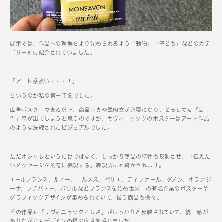
展示では、作品への理解をより深められるよう「動物」「子ども」などのカテ
ゴリー別に紹介されていました。
「アート感強い・・・！」
というのが私の第一印象でした。
広告ポスターである以上、商品写真や説明文が必要になり、どうしても「広
告」感が出てしまうと思うのですが、サヴィニャックのポスターはアート作品
のような洗練されたビジュアルでした。
ただオシャレというだけではなく、しっかり商品の特性も反映させ、「伝えた
いメッセージを的確に表現する」表現力にも驚かされます。
エールフランス、ルノー、エルメス、ペリエ、ティファール、ダノン、オランジ
ーナ、プチバトー、パリ市などフランスを始め世界中の有名企業のポスターや
グラフィックデザインが集められていて、扱う商品も様々。
どの作品も「サヴィニャックらしさ」がしっかりと反映されていて、統一感が
ありながらもデザインの幅の広さを感じました。