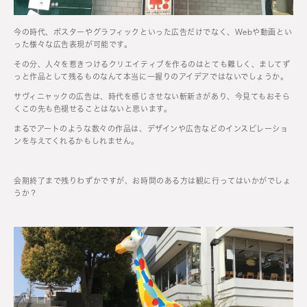
今の時代、ポスターやグラフィックといった広告だけでなく、Webや動画とい
った様々な広告表現が可能です。
その分、人々を惹きつけるクリエイティブを作るのはとても難しく、ましてず
っと作品として残るものなんて本当に一握りのアイデアではないでしょうか。
サヴィニャックの広告は、時代を感じさせない斬新さがあり、今見てもおそら
くこの先も色褪せることはないと思います。
まるでアートのような数々の作品は、デザインや広告などのインスピレーショ
ンを与えてくれるかもしれません。
会期終了まで残りわずかですが、お時間のある方は観に行ってはいかがでしょ
うか？