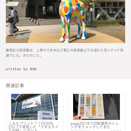
練馬区立美術館は、上野や六本木など都心の美術館よりは遥かに空いていて快
適でした。また行こう。
written by NAO
関連記事
これもプリント？！FESPA
page2018で印刷業界のトレ
2017で発見した「テキスタイ
ンドをウォッチしてきた
ル印刷」レポート
2018/04/04
お役立ち