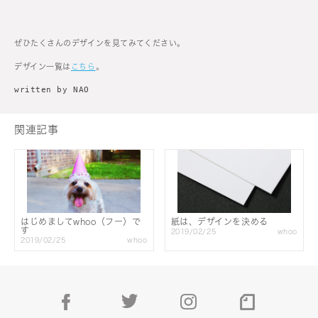
ぜひたくさんのデザインを見てみてください。
デザイン一覧は
こちら
。
written by NAO
関連記事
はじめましてwhoo（フー）で
紙は、デザインを決める
す
2019/02/25
whoo
2019/02/25
whoo
facebook
twitter
instagram
note