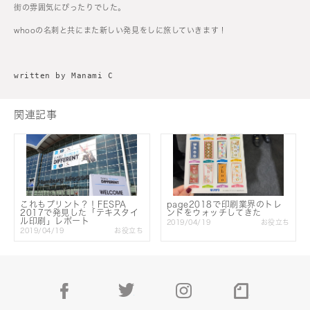
街の雰囲気にぴったりでした。
whooの名刺と共にまた新しい発見をしに旅していきます！
written by Manami C
関連記事
これもプリント？！FESPA
page2018で印刷業界のトレ
2017で発見した「テキスタイ
ンドをウォッチしてきた
ル印刷」レポート
2019/04/19
お役立ち
2019/04/19
お役立ち
facebook
twitter
instagram
note