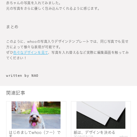
赤ちゃんの写真を入れてみました。
元の写真をさらに優しく包み込んでくれるように感じます。
まとめ
このように、whooの写真入りデザインテンプレートでは、同じ写真でも見せ
方によって様々な表現が可能です。
ぜひ
色々なデザインを見て
、写真を入れ替えるなど実際に編集画面を触ってみ
てください！
written by NAO
関連記事
はじめましてwhoo（フー）で
紙は、デザインを決める
す
2019/03/19
whoo